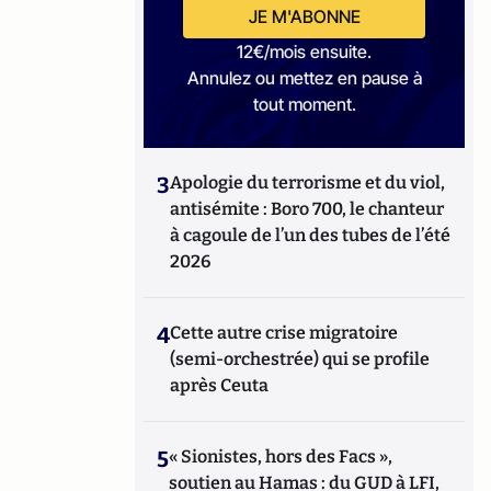
JE M'ABONNE
12€/mois ensuite.
Annulez ou mettez en pause à
tout moment.
3
Apologie du terrorisme et du viol,
antisémite : Boro 700, le chanteur
à cagoule de l’un des tubes de l’été
2026
4
Cette autre crise migratoire
(semi-orchestrée) qui se profile
après Ceuta
5
« Sionistes, hors des Facs »,
soutien au Hamas : du GUD à LFI,