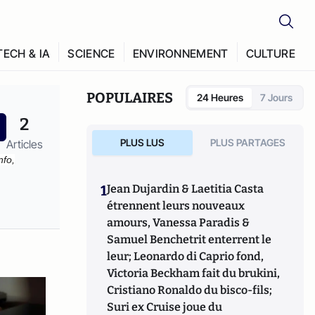
TECH & IA
SCIENCE
ENVIRONNEMENT
CULTURE
POPULAIRES
24 Heures
7 Jours
2
PLUS LUS
PLUS PARTAGES
Articles
nfo,
1
Jean Dujardin & Laetitia Casta
étrennent leurs nouveaux
amours, Vanessa Paradis &
Samuel Benchetrit enterrent le
leur; Leonardo di Caprio fond,
Victoria Beckham fait du brukini,
Cristiano Ronaldo du bisco-fils;
Suri ex Cruise joue du