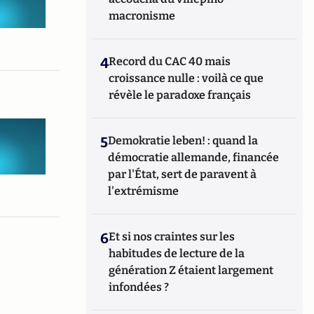
macronisme
4
Record du CAC 40 mais
croissance nulle : voilà ce que
révèle le paradoxe français
5
Demokratie leben! : quand la
démocratie allemande, financée
par l'État, sert de paravent à
l'extrémisme
6
Et si nos craintes sur les
habitudes de lecture de la
génération Z étaient largement
infondées ?