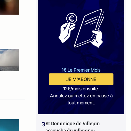
1€ Le Premier Mois
JE M'ABONNE
12€/mois ensuite.
Annulez ou mettez en pause à
tout moment.
3
Et Dominique de Villepin
accoucha du villepino-