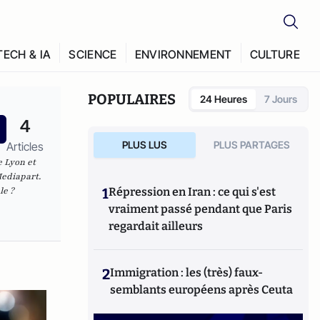
TECH & IA
SCIENCE
ENVIRONNEMENT
CULTURE
POPULAIRES
24 Heures
7 Jours
4
PLUS LUS
PLUS PARTAGES
Articles
e Lyon et
Mediapart.
le ?
1
Répression en Iran : ce qui s'est
vraiment passé pendant que Paris
regardait ailleurs
2
Immigration : les (très) faux-
semblants européens après Ceuta