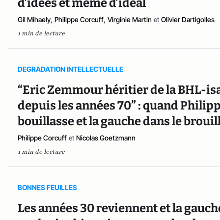
d’idées et même d’idéal
Gil Mihaely
,
Philippe Corcuff
,
Virginie Martin
et
Olivier Dartigolles
1 min de lecture
DEGRADATION INTELLECTUELLE
“Eric Zemmour héritier de la BHL-isa
depuis les années 70” : quand Philippe
bouillasse et la gauche dans le brouil
Philippe Corcuff
et
Nicolas Goetzmann
1 min de lecture
BONNES FEUILLES
Les années 30 reviennent et la gauche 