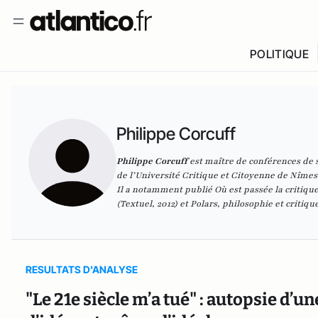
POLITIQUE
Philippe Corcuff
Philippe Corcuff
est maître de conférences de s
de l’Université Critique et Citoyenne de Nîmes,
Il a notamment publié
Où est passée la critique
(Textuel, 2012) et
Polars, philosophie et critique
RESULTATS D'ANALYSE
"Le 21e siècle m’a tué" : autopsie d’u