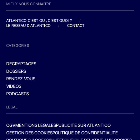
MIEUX NOUS CONNAITRE
ATLANTICO C'EST QUI, C'EST QUOI ?
/
LE RESEAU D'ATLANTICO
/
CONTACT
CATEGORIES
DECRYPTAGES
DOSSIERS
RENDEZ-VOUS
VIDEOS
PODCASTS
LEGAL
CGV
MENTIONS LEGALES
PUBLICITE SUR ATLANTICO
GESTION DES COOKIES
POLITIQUE DE CONFIDENTIALITE