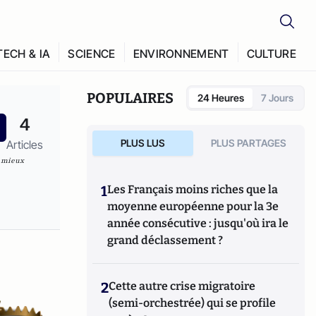
TECH & IA
SCIENCE
ENVIRONNEMENT
CULTURE
POPULAIRES
24 Heures
7 Jours
4
PLUS LUS
PLUS PARTAGES
Articles
r mieux
1
Les Français moins riches que la
moyenne européenne pour la 3e
année consécutive : jusqu'où ira le
grand déclassement ?
2
Cette autre crise migratoire
(semi-orchestrée) qui se profile