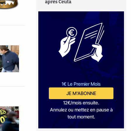
après Ceuta
1€ Le Premier Mois
JE M'ABONNE
12€/mois ensuite.
Annulez ou mettez en pause à
tout moment.