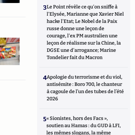
3
Le Point révèle ce qu'on sniffe à
l'Elysée, Marianne que Xavier Niel
hacke l'Etat; Le Nobel de la Paix
russe donne une leçon de
courage, l'ex PM australien une
leçon de réalisme sur la Chine, la
DGSE une d'arrogance; Marine
Tondelier fait du Macron
4
Apologie du terrorisme et du viol,
antisémite : Boro 700, le chanteur
à cagoule de l’un des tubes de l’été
2026
5
« Sionistes, hors des Facs »,
soutien au Hamas : du GUD à LFI,
les mêmes slogans, la même