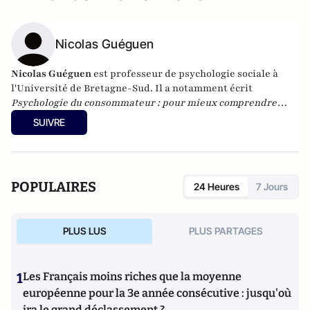
Nicolas Guéguen
Nicolas Guéguen
est professeur de psychologie sociale à
l'Université de Bretagne-Sud. Il a notamment écrit
Psychologie du consommateur : pour mieux comprendre
comment on vous influence
aux éditions Dunod.
SUIVRE
POPULAIRES
24 Heures
7 Jours
PLUS LUS
PLUS PARTAGES
1
Les Français moins riches que la moyenne
européenne pour la 3e année consécutive : jusqu'où
ira le grand déclassement ?