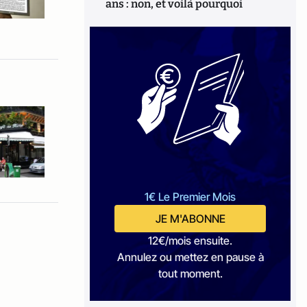
ans : non, et voilà pourquoi
1€ Le Premier Mois
JE M'ABONNE
12€/mois ensuite.
Annulez ou mettez en pause à
tout moment.