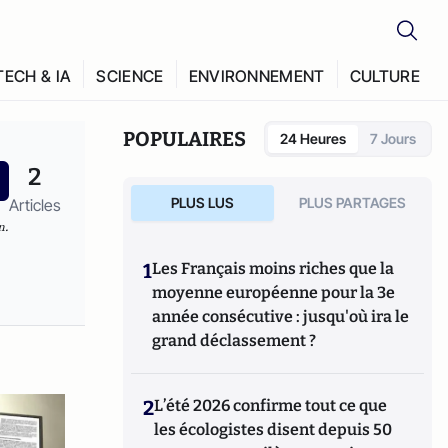
TECH & IA
SCIENCE
ENVIRONNEMENT
CULTURE
POPULAIRES
24 Heures
7 Jours
2
PLUS LUS
PLUS PARTAGES
Articles
n.
1
Les Français moins riches que la
moyenne européenne pour la 3e
année consécutive : jusqu'où ira le
grand déclassement ?
2
L’été 2026 confirme tout ce que
les écologistes disent depuis 50