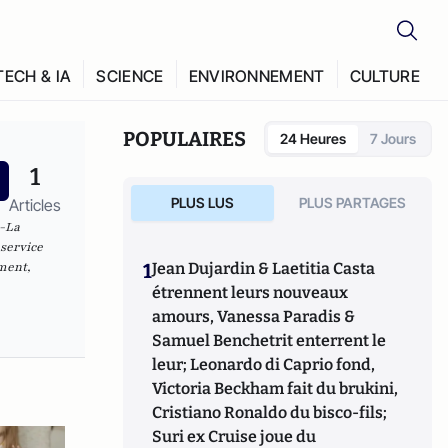
TECH & IA
SCIENCE
ENVIRONNEMENT
CULTURE
POPULAIRES
24 Heures
7 Jours
1
PLUS LUS
PLUS PARTAGES
Articles
e-La
service
ment,
1
Jean Dujardin & Laetitia Casta
étrennent leurs nouveaux
amours, Vanessa Paradis &
Samuel Benchetrit enterrent le
leur; Leonardo di Caprio fond,
Victoria Beckham fait du brukini,
Cristiano Ronaldo du bisco-fils;
Suri ex Cruise joue du