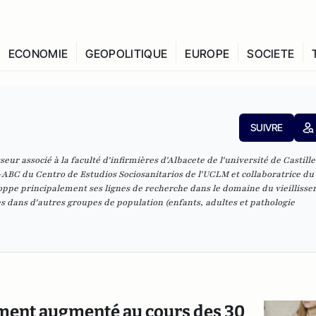
ECONOMIE
GEOPOLITIQUE
EUROPE
SOCIETE
SUIVRE
eur associé à la faculté d'infirmières d'Albacete de l'université de Castill
C du Centro de Estudios Sociosanitarios de l'UCLM et collaboratrice du 
ppe principalement ses lignes de recherche dans le domaine du vieillisse
 dans d'autres groupes de population (enfants, adultes et pathologie
tement augmenté au cours des 30