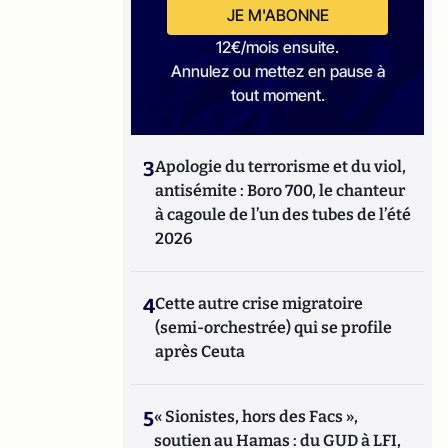
JE M'ABONNE
12€/mois ensuite.
Annulez ou mettez en pause à
tout moment.
3
Apologie du terrorisme et du viol,
antisémite : Boro 700, le chanteur
à cagoule de l’un des tubes de l’été
2026
4
Cette autre crise migratoire
(semi-orchestrée) qui se profile
après Ceuta
5
« Sionistes, hors des Facs »,
soutien au Hamas : du GUD à LFI,