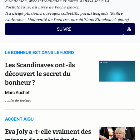
d'Andersen
, avec introduction et notes, dans la série La
Pochothèque, du Livre de Poche (2005).
Il a dirigé plusieurs ouvrages collectifs, parmi lesquels
(Re)lire
Andersen - Modernité de l'oeuvre
, aux éditions Klincksieck (2007).
SUIVRE
LE BONHEUR EST DANS LE FJORD
Les Scandinaves ont-ils
découvert le secret du
bonheur ?
Marc Auchet
1 min de lecture
ACCENT AIGU
Eva Joly a-t-elle vraiment des