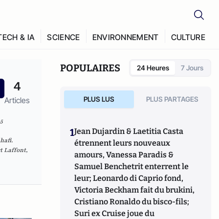
TECH & IA
SCIENCE
ENVIRONNEMENT
CULTURE
POPULAIRES
24 Heures
7 Jours
4
PLUS LUS
PLUS PARTAGES
Articles
95
1
Jean Dujardin & Laetitia Casta
hafi.
étrennent leurs nouveaux
t Laffont,
amours, Vanessa Paradis &
Samuel Benchetrit enterrent le
leur; Leonardo di Caprio fond,
Victoria Beckham fait du brukini,
Cristiano Ronaldo du bisco-fils;
Suri ex Cruise joue du