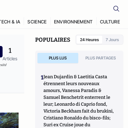
TECH & IA
SCIENCE
ENVIRONNEMENT
CULTURE
POPULAIRES
24 Heures
7 Jours
1
PLUS LUS
PLUS PARTAGES
Articles
sité
1
Jean Dujardin & Laetitia Casta
étrennent leurs nouveaux
amours, Vanessa Paradis &
Samuel Benchetrit enterrent le
leur; Leonardo di Caprio fond,
Victoria Beckham fait du brukini,
Cristiano Ronaldo du bisco-fils;
Suri ex Cruise joue du