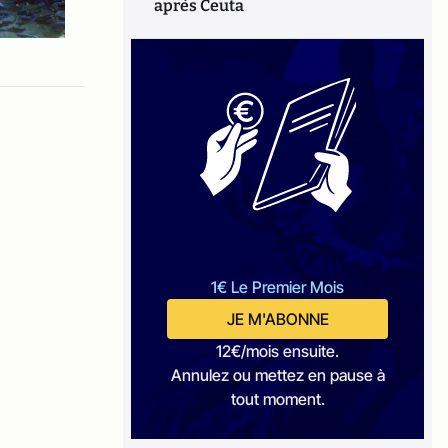
après Ceuta
1€ Le Premier Mois
JE M'ABONNE
12€/mois ensuite.
Annulez ou mettez en pause à
tout moment.