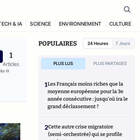
TECH & IA
SCIENCE
ENVIRONNEMENT
CULTURE
POPULAIRES
24 Heures
7 Jours
1
PLUS LUS
PLUS PARTAGES
Articles
hy D.
1
Les Français moins riches que la
moyenne européenne pour la 3e
année consécutive : jusqu'où ira le
grand déclassement ?
2
Cette autre crise migratoire
(semi-orchestrée) qui se profile