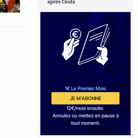
après Ceuta
1€ Le Premier Mois
JE M'ABONNE
12€/mois ensuite.
Annulez ou mettez en pause à
tout moment.