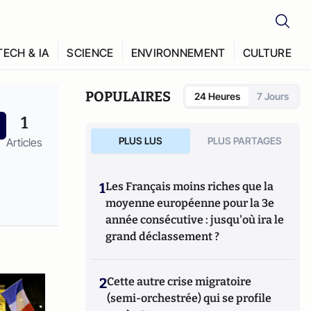
TECH & IA
SCIENCE
ENVIRONNEMENT
CULTURE
POPULAIRES
24 Heures
7 Jours
1
PLUS LUS
PLUS PARTAGES
Articles
1
Les Français moins riches que la
moyenne européenne pour la 3e
année consécutive : jusqu'où ira le
grand déclassement ?
2
Cette autre crise migratoire
(semi-orchestrée) qui se profile