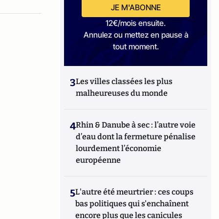
JE M'ABONNE
12€/mois ensuite.
Annulez ou mettez en pause à
tout moment.
3
Les villes classées les plus
malheureuses du monde
4
Rhin & Danube à sec : l’autre voie
d’eau dont la fermeture pénalise
lourdement l’économie
européenne
5
L'autre été meurtrier : ces coups
bas politiques qui s'enchaînent
encore plus que les canicules