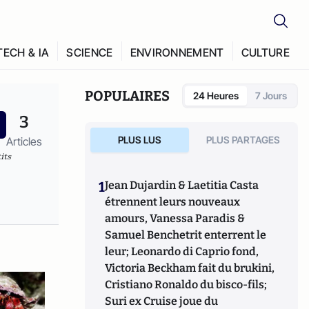
TECH & IA
SCIENCE
ENVIRONNEMENT
CULTURE
POPULAIRES
24 Heures
7 Jours
3
PLUS LUS
PLUS PARTAGES
Articles
its
1
Jean Dujardin & Laetitia Casta
étrennent leurs nouveaux
amours, Vanessa Paradis &
Samuel Benchetrit enterrent le
leur; Leonardo di Caprio fond,
Victoria Beckham fait du brukini,
Cristiano Ronaldo du bisco-fils;
Suri ex Cruise joue du