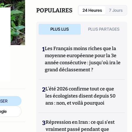
POPULAIRES
24 Heures
7 Jours
PLUS LUS
PLUS PARTAGES
1
Les Français moins riches que la
moyenne européenne pour la 3e
année consécutive : jusqu'où ira le
grand déclassement ?
2
L’été 2026 confirme tout ce que
les écologistes disent depuis 50
SER
ans : non, et voilà pourquoi
ogle
3
Répression en Iran : ce qui s'est
vraiment passé pendant que