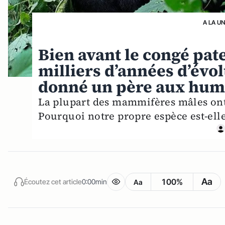
A LA U
Bien avant le congé pate
milliers d’années d’évo
donné un père aux hum
La plupart des mammifères mâles ont 
Pourquoi notre propre espèce est-elle
Aa
100%
Écoutez cet article
0:00min
Aa