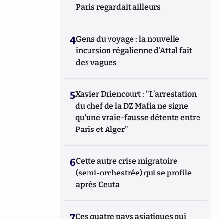
Paris regardait ailleurs
4
Gens du voyage : la nouvelle
incursion régalienne d'Attal fait
des vagues
5
Xavier Driencourt : "L’arrestation
du chef de la DZ Mafia ne signe
qu’une vraie-fausse détente entre
Paris et Alger"
6
Cette autre crise migratoire
(semi-orchestrée) qui se profile
après Ceuta
7
Ces quatre pays asiatiques qui