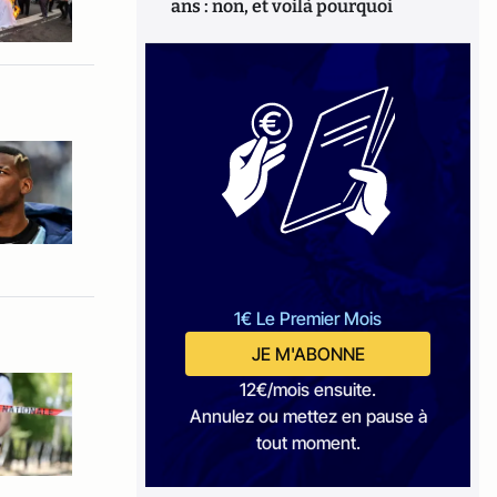
ans : non, et voilà pourquoi
1€ Le Premier Mois
JE M'ABONNE
12€/mois ensuite.
Annulez ou mettez en pause à
tout moment.