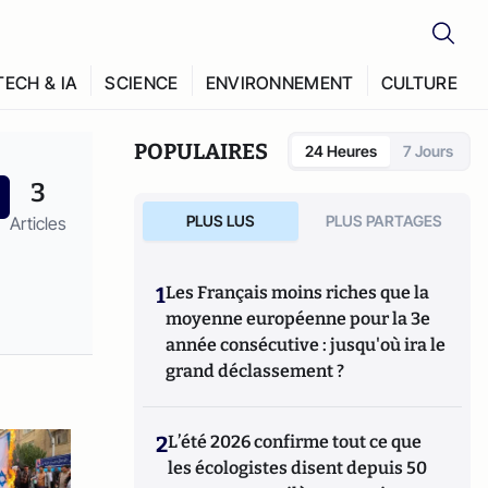
TECH & IA
SCIENCE
ENVIRONNEMENT
CULTURE
POPULAIRES
24 Heures
7 Jours
3
PLUS LUS
PLUS PARTAGES
Articles
1
Les Français moins riches que la
moyenne européenne pour la 3e
année consécutive : jusqu'où ira le
grand déclassement ?
2
L’été 2026 confirme tout ce que
les écologistes disent depuis 50