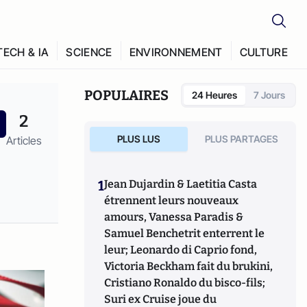
TECH & IA
SCIENCE
ENVIRONNEMENT
CULTURE
POPULAIRES
24 Heures
7 Jours
2
PLUS LUS
PLUS PARTAGES
Articles
1
Jean Dujardin & Laetitia Casta
étrennent leurs nouveaux
amours, Vanessa Paradis &
Samuel Benchetrit enterrent le
leur; Leonardo di Caprio fond,
Victoria Beckham fait du brukini,
Cristiano Ronaldo du bisco-fils;
Suri ex Cruise joue du