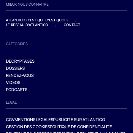
MIEUX NOUS CONNAITRE
ATLANTICO C'EST QUI, C'EST QUOI ?
/
LE RESEAU D'ATLANTICO
/
CONTACT
CATEGORIES
DECRYPTAGES
DOSSIERS
RENDEZ-VOUS
VIDEOS
PODCASTS
LEGAL
CGV
MENTIONS LEGALES
PUBLICITE SUR ATLANTICO
GESTION DES COOKIES
POLITIQUE DE CONFIDENTIALITE