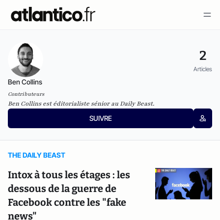
2
Articles
Ben Collins
Contributeurs
Ben Collins est éditorialiste sénior au
Daily Beast.
SUIVRE
THE DAILY BEAST
Intox à tous les étages : les
dessous de la guerre de
Facebook contre les "fake
news"