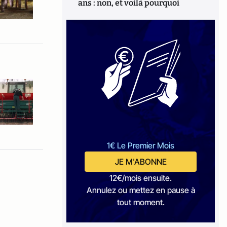
ans : non, et voilà pourquoi
1€ Le Premier Mois
JE M'ABONNE
12€/mois ensuite.
Annulez ou mettez en pause à
tout moment.