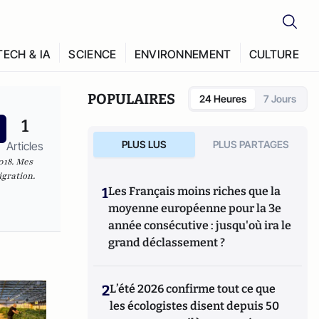
TECH & IA
SCIENCE
ENVIRONNEMENT
CULTURE
POPULAIRES
24 Heures
7 Jours
1
PLUS LUS
PLUS PARTAGES
Articles
018. Mes
igration.
1
Les Français moins riches que la
moyenne européenne pour la 3e
année consécutive : jusqu'où ira le
grand déclassement ?
2
L’été 2026 confirme tout ce que
les écologistes disent depuis 50