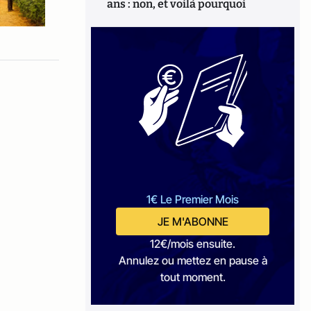
ans : non, et voilà pourquoi
1€ Le Premier Mois
JE M'ABONNE
12€/mois ensuite.
Annulez ou mettez en pause à
tout moment.