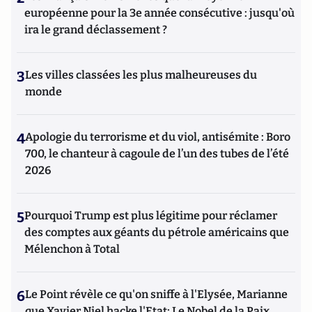
européenne pour la 3e année consécutive : jusqu'où
ira le grand déclassement ?
3
Les villes classées les plus malheureuses du
monde
4
Apologie du terrorisme et du viol, antisémite : Boro
700, le chanteur à cagoule de l’un des tubes de l’été
2026
5
Pourquoi Trump est plus légitime pour réclamer
des comptes aux géants du pétrole américains que
Mélenchon à Total
6
Le Point révèle ce qu'on sniffe à l'Elysée, Marianne
que Xavier Niel hacke l'Etat; Le Nobel de la Paix