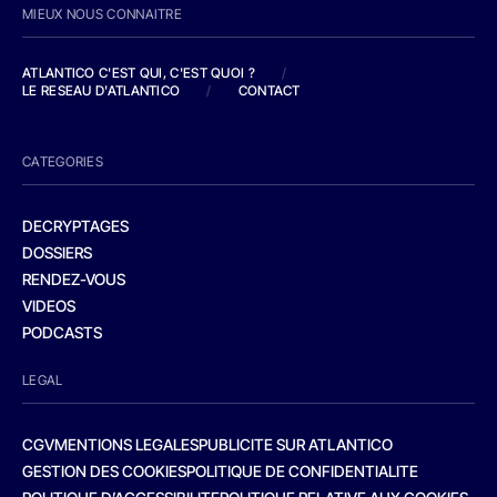
MIEUX NOUS CONNAITRE
ATLANTICO C'EST QUI, C'EST QUOI ?
/
LE RESEAU D'ATLANTICO
/
CONTACT
CATEGORIES
DECRYPTAGES
DOSSIERS
RENDEZ-VOUS
VIDEOS
PODCASTS
LEGAL
CGV
MENTIONS LEGALES
PUBLICITE SUR ATLANTICO
GESTION DES COOKIES
POLITIQUE DE CONFIDENTIALITE