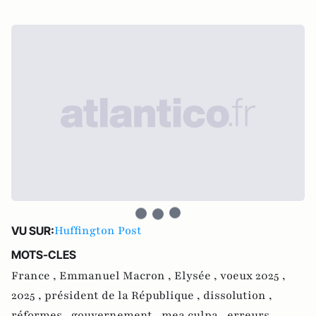
Huffington Post
VU SUR:
MOTS-CLES
France ,
Emmanuel Macron ,
Elysée ,
voeux 2025 ,
2025 ,
président de la République ,
dissolution ,
réformes ,
gouvernement ,
mea culpa ,
erreurs