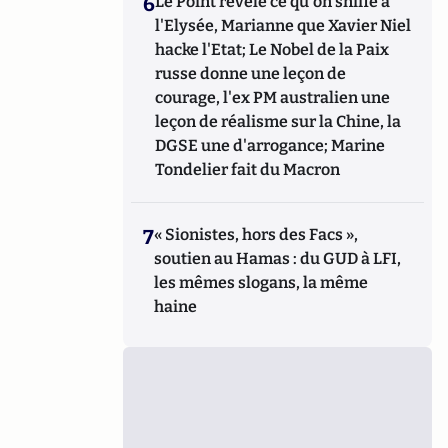
6
Le Point révèle ce qu'on sniffe à
l'Elysée, Marianne que Xavier Niel
hacke l'Etat; Le Nobel de la Paix
russe donne une leçon de
courage, l'ex PM australien une
leçon de réalisme sur la Chine, la
DGSE une d'arrogance; Marine
Tondelier fait du Macron
7
« Sionistes, hors des Facs »,
soutien au Hamas : du GUD à LFI,
les mêmes slogans, la même
haine