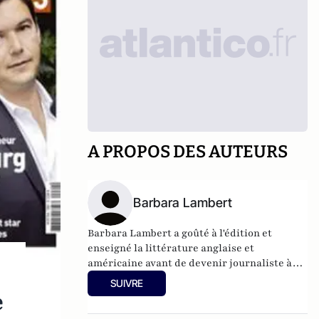
A PROPOS DES AUTEURS
Barbara Lambert
Barbara Lambert a goûté à l'édition et
enseigné la littérature anglaise et
américaine avant de devenir journaliste à
"Livres Hebdo". Elle est aujourd'hui
SUIVRE
responsable des rubriques société/idées
e
d'Atlantico.fr.