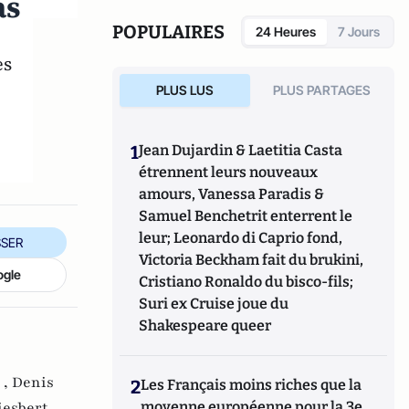
as
POPULAIRES
24 Heures
7 Jours
es
PLUS LUS
PLUS PARTAGES
1
Jean Dujardin & Laetitia Casta
étrennent leurs nouveaux
amours, Vanessa Paradis &
Samuel Benchetrit enterrent le
leur; Leonardo di Caprio fond,
SER
Victoria Beckham fait du brukini,
ogle
Cristiano Ronaldo du bisco-fils;
Suri ex Cruise joue du
Shakespeare queer
 ,
Denis
2
Les Français moins riches que la
moyenne européenne pour la 3e
esbert ,