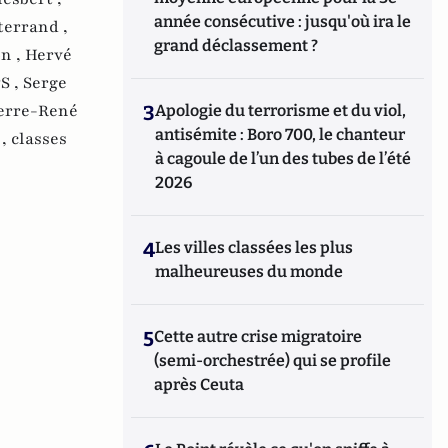
année consécutive : jusqu'où ira le
terrand ,
grand déclassement ?
on ,
Hervé
S ,
Serge
erre-René
3
Apologie du terrorisme et du viol,
antisémite : Boro 700, le chanteur
 ,
classes
à cagoule de l’un des tubes de l’été
2026
4
Les villes classées les plus
malheureuses du monde
5
Cette autre crise migratoire
(semi-orchestrée) qui se profile
après Ceuta