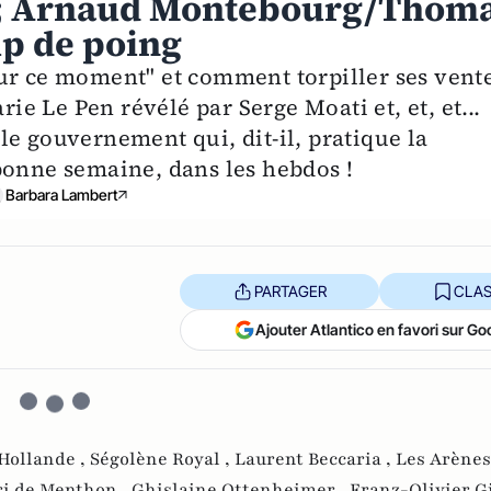
 ; Arnaud Montebourg/Thom
up de poing
ur ce moment" et comment torpiller ses vent
rie Le Pen révélé par Serge Moati et, et, et...
e gouvernement qui, dit-il, pratique la
bonne semaine, dans les hebdos !
Barbara Lambert
PARTAGER
CLAS
Ajouter Atlantico en favori sur Go
Hollande ,
Ségolène Royal ,
Laurent Beccaria ,
Les Arènes
i de Menthon ,
Ghislaine Ottenheimer ,
Franz-Olivier Gi