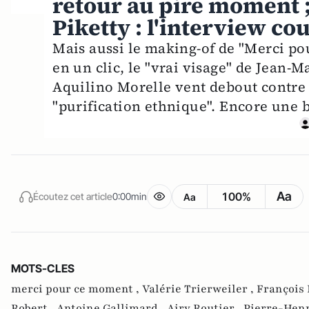
retour au pire moment
Piketty : l'interview co
Mais aussi le making-of de "Merci po
en un clic, le "vrai visage" de Jean-Ma
Aquilino Morelle vent debout contre l
"purification ethnique". Encore une 
Aa
100%
Écoutez cet article
0:00min
Aa
MOTS-CLES
merci pour ce moment ,
Valérie Trierweiler ,
François 
Robert ,
Antoine Gallimard ,
Airy Routier ,
Pierre-Henr