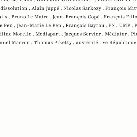
,
dissolution ,
Alain Juppé ,
Nicolas Sarkozy ,
François Mit
lls ,
Bruno Le Maire ,
Jean-François Copé ,
François Fill
e Pen ,
Jean-Marie Le Pen ,
François Bayrou ,
FN ,
UMP ,
P
ilino Morelle ,
Mediapart ,
Jacques Servier ,
Médiator ,
Pi
uel Macron ,
Thomas Piketty ,
austérité ,
Ve République