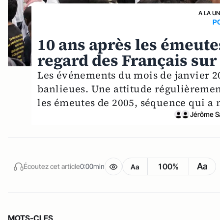
A LA U
P
10 ans après les émeutes
regard des Français sur
Les événements du mois de janvier 201
banlieues. Une attitude régulièremen
les émeutes de 2005, séquence qui a 
Jérôme S
Aa
100%
Écoutez cet article
0:00min
Aa
MOTS-CLES