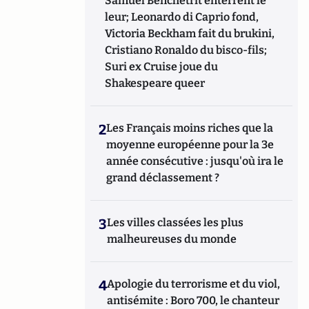
Samuel Benchetrit enterrent le
leur; Leonardo di Caprio fond,
Victoria Beckham fait du brukini,
Cristiano Ronaldo du bisco-fils;
Suri ex Cruise joue du
Shakespeare queer
2
Les Français moins riches que la
moyenne européenne pour la 3e
année consécutive : jusqu'où ira le
grand déclassement ?
3
Les villes classées les plus
malheureuses du monde
4
Apologie du terrorisme et du viol,
antisémite : Boro 700, le chanteur