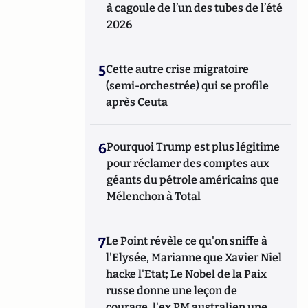
à cagoule de l’un des tubes de l’été
2026
5
Cette autre crise migratoire
(semi-orchestrée) qui se profile
après Ceuta
6
Pourquoi Trump est plus légitime
pour réclamer des comptes aux
géants du pétrole américains que
Mélenchon à Total
7
Le Point révèle ce qu'on sniffe à
l'Elysée, Marianne que Xavier Niel
hacke l'Etat; Le Nobel de la Paix
russe donne une leçon de
courage, l'ex PM australien une