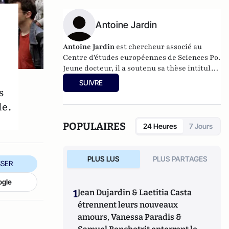
Antoine Jardin
Antoine Jardin
est chercheur associé au
Centre d'études européennes de Sciences Po.
Jeune docteur, il a soutenu sa thèse intitulée
"Voter dans les quartiers populaires :
SUIVRE
dynamiques électorales comparées des
s
agglomérations de Paris, Madrid et
le.
Birmingham" le 5 décembre 2014.
POPULAIRES
24 Heures
7 Jours
PLUS LUS
PLUS PARTAGES
SER
ogle
1
Jean Dujardin & Laetitia Casta
étrennent leurs nouveaux
amours, Vanessa Paradis &