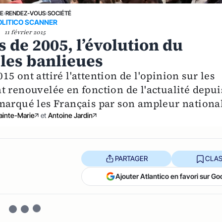
NE
›
RENDEZ-VOUS
›
SOCIÉTÉ
OLITICO SCANNER
11 février 2015
 de 2005, l’évolution du
 les banlieues
5 ont attiré l'attention de l'opinion sur les
t renouvelée en fonction de l'actualité depui
marqué les Français par son ampleur nationa
ainte-Marie
et
Antoine Jardin
PARTAGER
CLAS
Ajouter Atlantico en favori sur Go