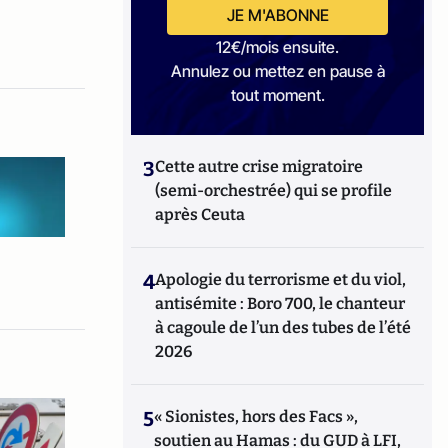
JE M'ABONNE
12€/mois ensuite.
Annulez ou mettez en pause à
tout moment.
3
Cette autre crise migratoire
(semi-orchestrée) qui se profile
après Ceuta
4
Apologie du terrorisme et du viol,
antisémite : Boro 700, le chanteur
à cagoule de l’un des tubes de l’été
2026
5
« Sionistes, hors des Facs »,
soutien au Hamas : du GUD à LFI,