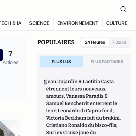
TECH & IA
SCIENCE
ENVIRONNEMENT
CULTURE
POPULAIRES
24 Heures
7 Jours
7
PLUS LUS
PLUS PARTAGES
Articles
1
Jean Dujardin & Laetitia Casta
étrennent leurs nouveaux
amours, Vanessa Paradis &
Samuel Benchetrit enterrent le
leur; Leonardo di Caprio fond,
Victoria Beckham fait du brukini,
Cristiano Ronaldo du bisco-fils;
Suri ex Cruise joue du