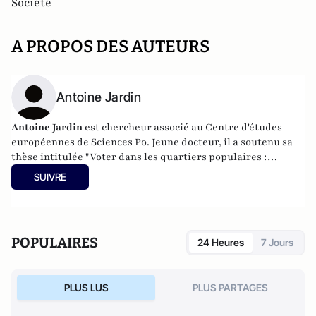
Société
A PROPOS DES AUTEURS
Antoine Jardin
Antoine Jardin
est chercheur associé au Centre d'études
européennes de Sciences Po. Jeune docteur, il a soutenu sa
thèse intitulée "Voter dans les quartiers populaires :
dynamiques électorales comparées des agglomérations de
SUIVRE
Paris, Madrid et Birmingham" le 5 décembre 2014.
POPULAIRES
24 Heures
7 Jours
PLUS LUS
PLUS PARTAGES