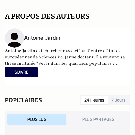
A PROPOS DES AUTEURS
Antoine Jardin
Antoine Jardin
est chercheur associé au Centre d'études
européennes de Sciences Po. Jeune docteur, il a soutenu sa
thèse intitulée "Voter dans les quartiers populaires :
dynamiques électorales comparées des agglomérations de
SUIVRE
Paris, Madrid et Birmingham" le 5 décembre 2014.
POPULAIRES
24 Heures
7 Jours
PLUS LUS
PLUS PARTAGES