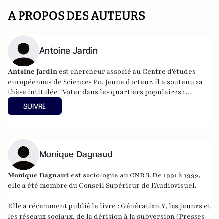
A PROPOS DES AUTEURS
Antoine Jardin
Antoine Jardin
est chercheur associé au Centre d'études
européennes de Sciences Po. Jeune docteur, il a soutenu sa
thèse intitulée "Voter dans les quartiers populaires :
dynamiques électorales comparées des agglomérations de
SUIVRE
Paris, Madrid et Birmingham" le 5 décembre 2014.
Monique Dagnaud
Monique Dagnaud
est sociologue au CNRS. De 1991 à 1999,
elle a été membre du Conseil Supérieur de l’Audiovisuel.
Elle a récemment publié le livre :
Génération Y, les jeunes et
les réseaux sociaux, de la dérision à la subversion
(Presses-