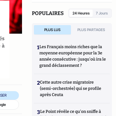
réseaux sociaux qui explore les dynamiques
du crime organisé et ses représentations.
POPULAIRES
24 Heures
7 Jours
PLUS LUS
PLUS PARTAGES
és
 à
1
Les Français moins riches que la
moyenne européenne pour la 3e
année consécutive : jusqu'où ira le
grand déclassement ?
2
Cette autre crise migratoire
(semi-orchestrée) qui se profile
après Ceuta
SER
ogle
3
Le Point révèle ce qu'on sniffe à