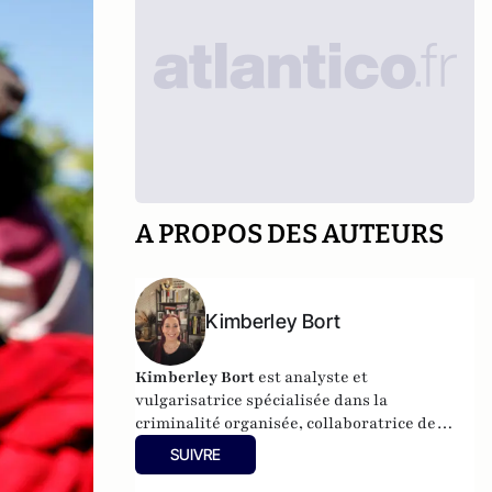
A PROPOS DES AUTEURS
Kimberley Bort
Kimberley Bort
est analyste et
vulgarisatrice spécialisée dans la
criminalité organisée, collaboratrice de
CrimOrg.com et à la tête de
Mobstars
SUIVRE
Stories
, un projet de contenus sur les