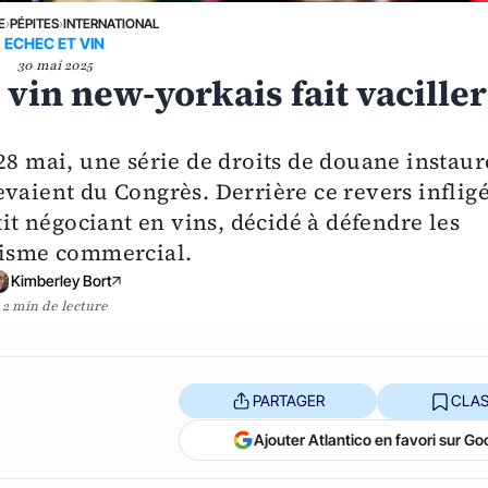
E
›
PÉPITES
›
INTERNATIONAL
ECHEC ET VIN
30 mai 2025
vin new-yorkais fait vaciller
28 mai, une série de droits de douane instaur
vaient du Congrès. Derrière ce revers infligé
tit négociant en vins, décidé à défendre les
alisme commercial.
Kimberley Bort
2 min de lecture
PARTAGER
CLAS
Ajouter Atlantico en favori sur Go