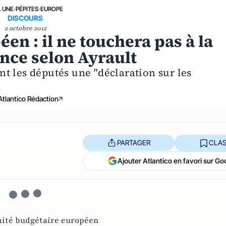
A UNE
›
PÉPITES
›
EUROPE
DISCOURS
2 octobre 2012
en : il ne touchera pas à la
ance selon Ayrault
t les députés une "déclaration sur les
.
Atlantico Rédaction
PARTAGER
CLAS
Ajouter Atlantico en favori sur Go
aité budgétaire européen