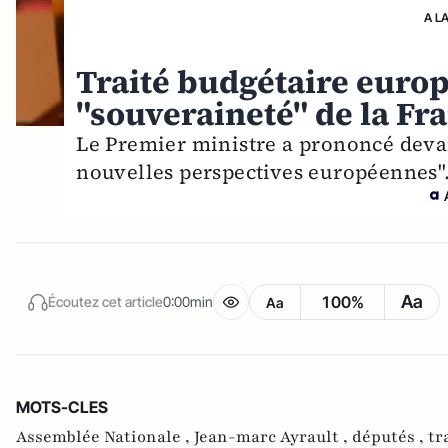
A L
Traité budgétaire europé
"souveraineté" de la Fr
Le Premier ministre a prononcé devan
nouvelles perspectives européennes"
Aa
100%
Écoutez cet article
0:00min
Aa
MOTS-CLES
Assemblée Nationale ,
Jean-marc Ayrault ,
députés ,
tr