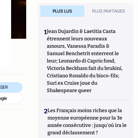
PLUS LUS
PLUS PARTAGES
1
Jean Dujardin & Laetitia Casta
étrennent leurs nouveaux
amours, Vanessa Paradis &
Samuel Benchetrit enterrent le
leur; Leonardo di Caprio fond,
Victoria Beckham fait du brukini,
Cristiano Ronaldo du bisco-fils;
Suri ex Cruise joue du
SER
Shakespeare queer
ogle
2
Les Français moins riches que la
moyenne européenne pour la 3e
année consécutive : jusqu'où ira le
grand déclassement ?