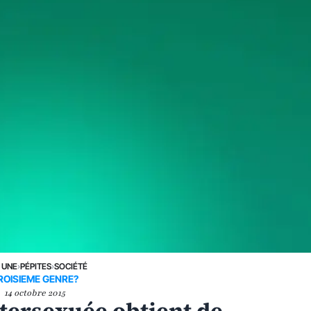
 UNE
›
PÉPITES
›
SOCIÉTÉ
ROISIEME GENRE?
14 octobre 2015