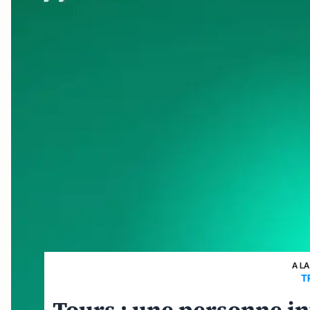
A LA
T