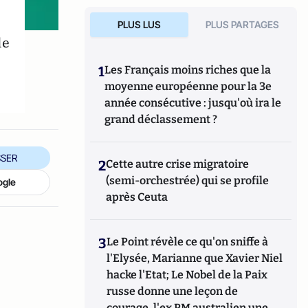
PLUS LUS
PLUS PARTAGES
le
1
Les Français moins riches que la
moyenne européenne pour la 3e
année consécutive : jusqu'où ira le
grand déclassement ?
SER
2
Cette autre crise migratoire
(semi-orchestrée) qui se profile
ogle
après Ceuta
3
Le Point révèle ce qu'on sniffe à
l'Elysée, Marianne que Xavier Niel
hacke l'Etat; Le Nobel de la Paix
russe donne une leçon de
courage, l'ex PM australien une