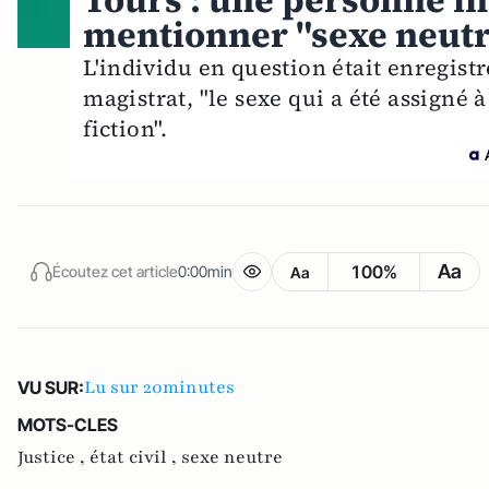
Tours : une personne in
mentionner "sexe neutre
L'individu en question était enregis
magistrat, "le sexe qui a été assigné
fiction".
Aa
100%
Écoutez cet article
0:00min
Aa
Lu sur 20minutes
VU SUR:
MOTS-CLES
Justice ,
état civil ,
sexe neutre