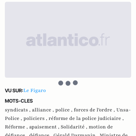
Le Figaro
VU SUR:
MOTS-CLES
syndicats ,
alliance ,
police ,
forces de l'ordre ,
Unsa-
Police ,
policiers ,
réforme de la police judiciaire ,
Réforme ,
apaisement ,
Solidarité ,
motion de
défiance ,
défiance ,
Gérald Darmanin ,
Ministre de