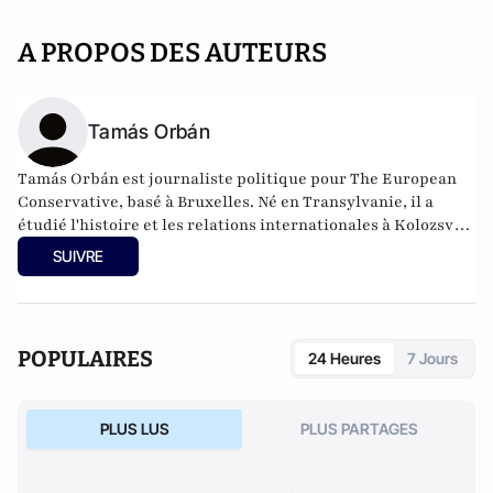
A PROPOS DES AUTEURS
Tamás Orbán
Tamás Orbán est journaliste politique pour The European
Conservative, basé à Bruxelles. Né en Transylvanie, il a
étudié l'histoire et les relations internationales à Kolozsvár
et a travaillé pour plusieurs instituts de recherche politique
SUIVRE
à Budapest. Ses intérêts incluent l'actualité, les mouvements
sociaux, la géopolitique et la sécurité de l'Europe centrale.
POPULAIRES
24 Heures
7 Jours
PLUS LUS
PLUS PARTAGES