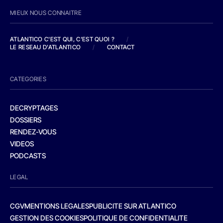
MIEUX NOUS CONNAITRE
ATLANTICO C'EST QUI, C'EST QUOI ?
/
LE RESEAU D'ATLANTICO
/
CONTACT
CATEGORIES
DECRYPTAGES
DOSSIERS
RENDEZ-VOUS
VIDEOS
PODCASTS
LEGAL
CGV
MENTIONS LEGALES
PUBLICITE SUR ATLANTICO
GESTION DES COOKIES
POLITIQUE DE CONFIDENTIALITE