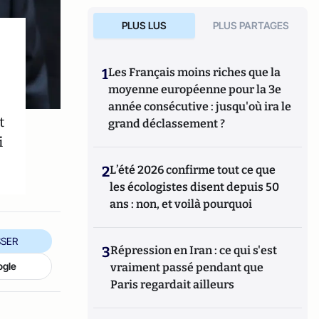
PLUS LUS
PLUS PARTAGES
1
Les Français moins riches que la
moyenne européenne pour la 3e
année consécutive : jusqu'où ira le
t
grand déclassement ?
i
2
L’été 2026 confirme tout ce que
les écologistes disent depuis 50
ans : non, et voilà pourquoi
SER
3
Répression en Iran : ce qui s'est
ogle
vraiment passé pendant que
Paris regardait ailleurs