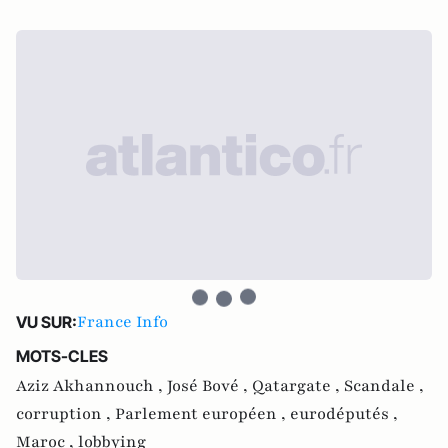
France Info
VU SUR:
MOTS-CLES
Aziz Akhannouch ,
José Bové ,
Qatargate ,
Scandale ,
corruption ,
Parlement européen ,
eurodéputés ,
Maroc ,
lobbying