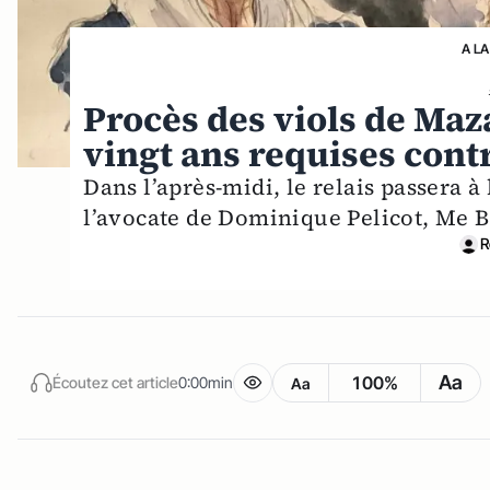
A LA
Procès des viols de Maza
vingt ans requises cont
Dans l’après-midi, le relais passera à
l’avocate de Dominique Pelicot, Me B
R
Aa
100%
Écoutez cet article
0:00min
Aa