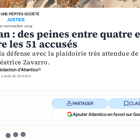
 UNE
›
PÉPITES
›
SOCIÉTÉ
JUSTICE
27 novembre 2024
n : des peines entre quatre e
re les 51 accusés
 la défense avec la plaidoirie très attendue de
éatrice Zavarro.
édaction d'Atlantico
2 min de lecture
PARTAGER
CLAS
Ajouter Atlantico en favori sur Go