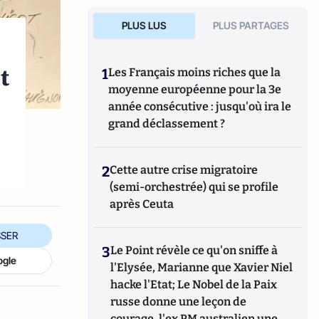
PLUS LUS
PLUS PARTAGES
t
1
Les Français moins riches que la
moyenne européenne pour la 3e
année consécutive : jusqu'où ira le
grand déclassement ?
2
Cette autre crise migratoire
(semi-orchestrée) qui se profile
après Ceuta
SER
3
Le Point révèle ce qu'on sniffe à
ogle
l'Elysée, Marianne que Xavier Niel
hacke l'Etat; Le Nobel de la Paix
russe donne une leçon de
courage, l'ex PM australien une