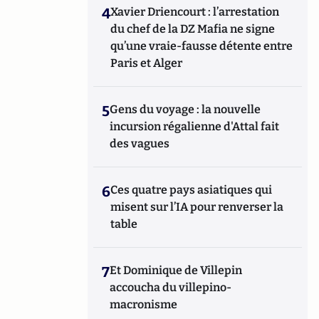
4
Xavier Driencourt : l’arrestation
du chef de la DZ Mafia ne signe
qu’une vraie-fausse détente entre
Paris et Alger
5
Gens du voyage : la nouvelle
incursion régalienne d'Attal fait
des vagues
6
Ces quatre pays asiatiques qui
misent sur l’IA pour renverser la
table
7
Et Dominique de Villepin
accoucha du villepino-
macronisme