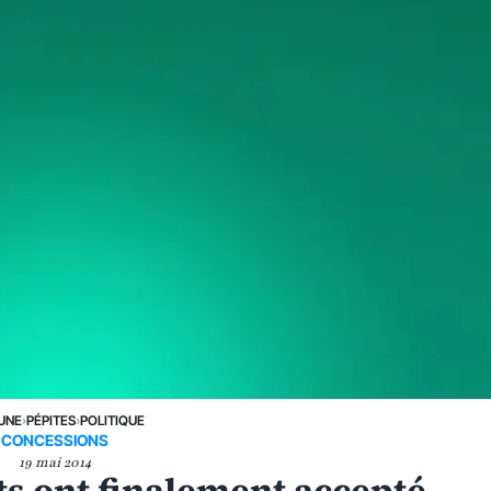
 UNE
›
PÉPITES
›
POLITIQUE
CONCESSIONS
19 mai 2014