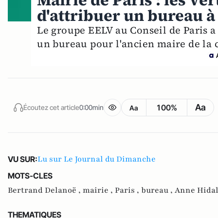
Mairie de Paris : les Ve
d'attribuer un bureau 
Le groupe EELV au Conseil de Paris a v
un bureau pour l'ancien maire de la c
Aa
100%
Écoutez cet article
0:00min
Aa
Lu sur Le Journal du Dimanche
VU SUR:
MOTS-CLES
Bertrand Delanoë ,
mairie ,
Paris ,
bureau ,
Anne Hida
THEMATIQUES