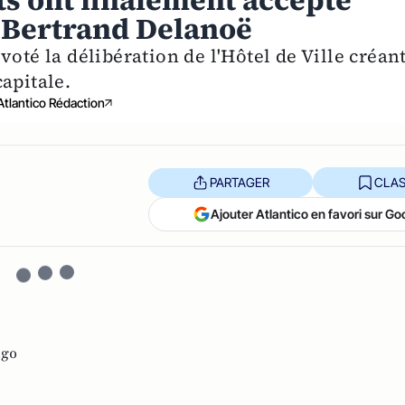
rts ont finalement accepté
à Bertrand Delanoë
oté la délibération de l'Hôtel de Ville créan
apitale.
Atlantico Rédaction
PARTAGER
CLAS
Ajouter Atlantico en favori sur Go
lgo