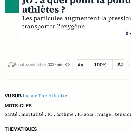
JO : à quel point la pol
athlètes ?
Les particules augmentent la pressio
transporter l'oxygène.
Aa
100%
Écoutez cet article
0:00min
Aa
Lu sur The Atlantic
VU SUR:
MOTS-CLES
Santé ,
mortalité ,
JO ,
asthme ,
JO 2012 ,
nuage ,
tension
THEMATIQUES