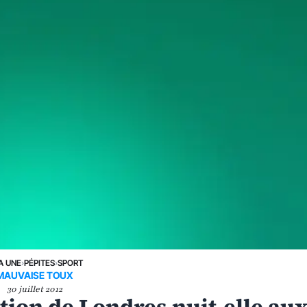
A UNE
›
PÉPITES
›
SPORT
MAUVAISE TOUX
30 juillet 2012