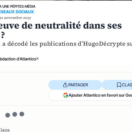
A UNE
›
PÉPITES
›
MÉDIA
ESEAUX SOCIAUX
30 novembre 2023
euve de neutralité dans ses
 ?
 a décodé les publications d’HugoDécrypte s
édaction d'Atlantico
PARTAGER
CLAS
Ajouter Atlantico en favori sur Go
Gaza