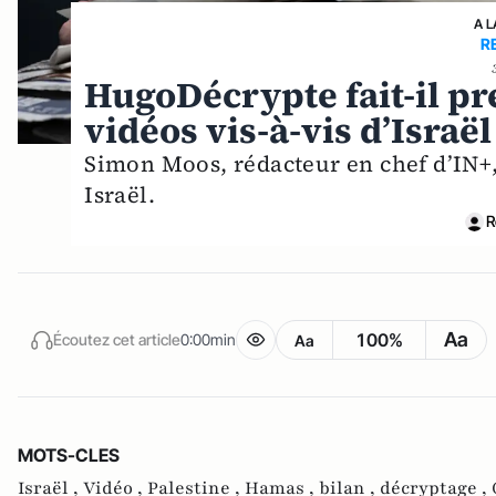
A L
R
HugoDécrypte fait-il pr
vidéos vis-à-vis d’Israël
Simon Moos, rédacteur en chef d’IN+,
Israël.
R
Aa
100%
Écoutez cet article
0:00min
Aa
MOTS-CLES
Israël ,
Vidéo ,
Palestine ,
Hamas ,
bilan ,
décryptage ,