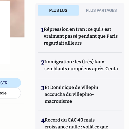
PLUS LUS
PLUS PARTAGES
1
Répression en Iran : ce qui s'est
vraiment passé pendant que Paris
regardait ailleurs
2
Immigration : les (très) faux-
semblants européens après Ceuta
SER
3
Et Dominique de Villepin
ogle
accoucha du villepino-
macronisme
4
Record du CAC 40 mais
croissance nulle : voilà ce que