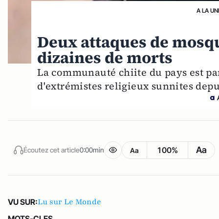
A LA UN
Deux attaques de mosqu
dizaines de morts
La communauté chiite du pays est pa
d'extrémistes religieux sunnites depu
Aa
100%
Écoutez cet article
0:00min
Aa
Lu sur Le Monde
VU SUR:
MOTS-CLES