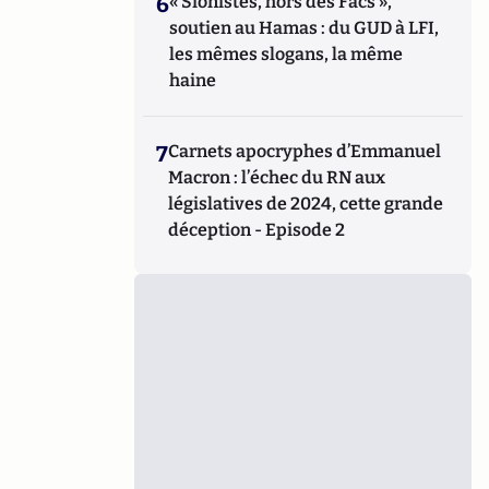
6
« Sionistes, hors des Facs »,
soutien au Hamas : du GUD à LFI,
les mêmes slogans, la même
haine
7
Carnets apocryphes d’Emmanuel
Macron : l’échec du RN aux
législatives de 2024, cette grande
déception - Episode 2