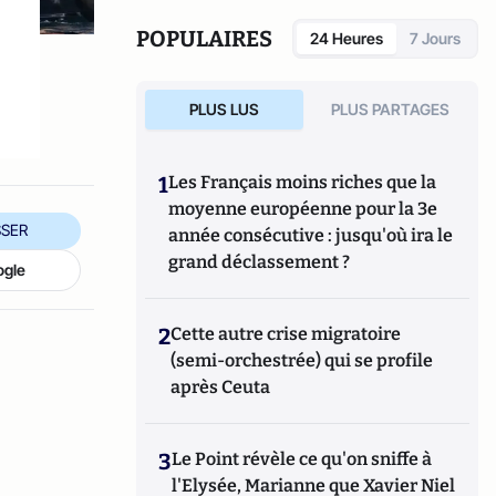
POPULAIRES
24 Heures
7 Jours
PLUS LUS
PLUS PARTAGES
1
Les Français moins riches que la
moyenne européenne pour la 3e
SER
année consécutive : jusqu'où ira le
grand déclassement ?
ogle
2
Cette autre crise migratoire
(semi-orchestrée) qui se profile
après Ceuta
3
Le Point révèle ce qu'on sniffe à
l'Elysée, Marianne que Xavier Niel