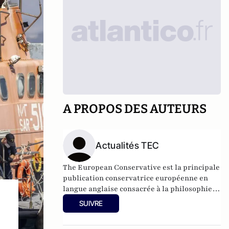
A PROPOS DES AUTEURS
Actualités TEC
The European Conservative est la principale
publication conservatrice européenne en
langue anglaise consacrée à la philosophie, à
la politique, à l'art et aux affaires
SUIVRE
contemporaines.