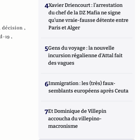
4
Xavier Driencourt : l’arrestation
du chef de la DZ Mafia ne signe
qu’une vraie-fausse détente entre
,
décision ,
Paris et Alger
d-19 ,
5
Gens du voyage : la nouvelle
incursion régalienne d'Attal fait
des vagues
6
Immigration : les (très) faux-
semblants européens après Ceuta
7
Et Dominique de Villepin
accoucha du villepino-
macronisme