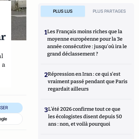
PLUS LUS
PLUS PARTAGES
1
Les Français moins riches que la
ar
moyenne européenne pour la 3e
année consécutive : jusqu'où ira le
grand déclassement ?
al
 a
2
Répression en Iran : ce qui s'est
vraiment passé pendant que Paris
regardait ailleurs
SER
3
L’été 2026 confirme tout ce que
les écologistes disent depuis 50
ogle
ans : non, et voilà pourquoi