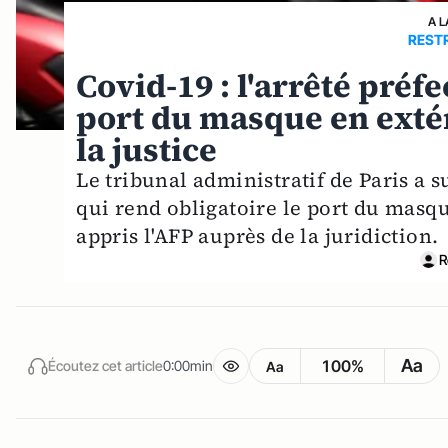
A L
RESTR
Covid-19 : l'arrêté préf
port du masque en extér
la justice
Le tribunal administratif de Paris a s
qui rend obligatoire le port du masqu
appris l'AFP auprès de la juridiction.
R
Aa
100%
Écoutez cet article
0:00min
Aa