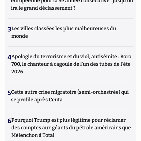
européenne pour la 3e année consécutive : jusqu'où
ira le grand déclassement ?
3
Les villes classées les plus malheureuses du
monde
4
Apologie du terrorisme et du viol, antisémite : Boro
700, le chanteur à cagoule de l’un des tubes de l’été
2026
5
Cette autre crise migratoire (semi-orchestrée) qui
se profile après Ceuta
6
Pourquoi Trump est plus légitime pour réclamer
des comptes aux géants du pétrole américains que
Mélenchon à Total