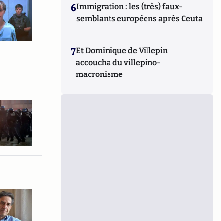
6
Immigration : les (très) faux-
semblants européens après Ceuta
7
Et Dominique de Villepin
accoucha du villepino-
macronisme