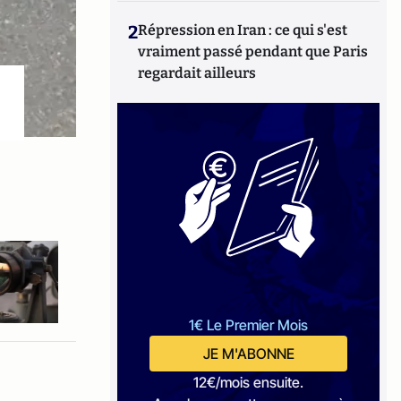
2
Répression en Iran : ce qui s'est
vraiment passé pendant que Paris
regardait ailleurs
1€ Le Premier Mois
JE M'ABONNE
12€/mois ensuite.