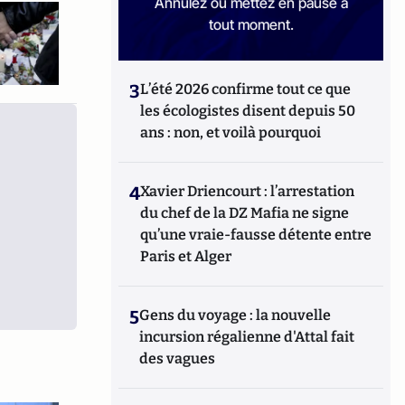
Annulez ou mettez en pause à
tout moment.
3
L’été 2026 confirme tout ce que
les écologistes disent depuis 50
ans : non, et voilà pourquoi
4
Xavier Driencourt : l’arrestation
du chef de la DZ Mafia ne signe
qu’une vraie-fausse détente entre
Paris et Alger
5
Gens du voyage : la nouvelle
incursion régalienne d'Attal fait
des vagues