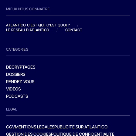
MIEUX NOUS CONNAITRE
ATLANTICO C'EST QUI, C'EST QUOI ?
/
LE RESEAU D'ATLANTICO
/
CONTACT
CATEGORIES
DECRYPTAGES
DOSSIERS
RENDEZ-VOUS
VIDEOS
PODCASTS
LEGAL
CGV
MENTIONS LEGALES
PUBLICITE SUR ATLANTICO
GESTION DES COOKIES
POLITIQUE DE CONFIDENTIALITE