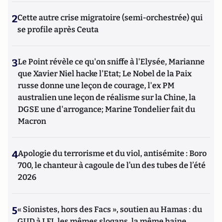
2
Cette autre crise migratoire (semi-orchestrée) qui
se profile après Ceuta
3
Le Point révèle ce qu'on sniffe à l'Elysée, Marianne
que Xavier Niel hacke l'Etat; Le Nobel de la Paix
russe donne une leçon de courage, l'ex PM
australien une leçon de réalisme sur la Chine, la
DGSE une d'arrogance; Marine Tondelier fait du
Macron
4
Apologie du terrorisme et du viol, antisémite : Boro
700, le chanteur à cagoule de l’un des tubes de l’été
2026
5
« Sionistes, hors des Facs », soutien au Hamas : du
GUD à LFI, les mêmes slogans, la même haine