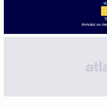
1€
1
Annulez ou me