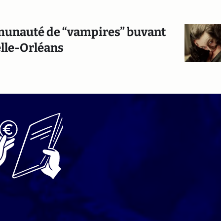
mmunauté de “vampires” buvant
lle-Orléans