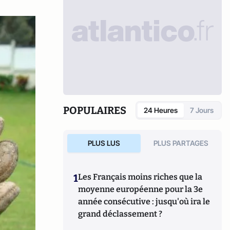
POPULAIRES
24 Heures
7 Jours
PLUS LUS
PLUS PARTAGES
1
Les Français moins riches que la
moyenne européenne pour la 3e
année consécutive : jusqu'où ira le
grand déclassement ?