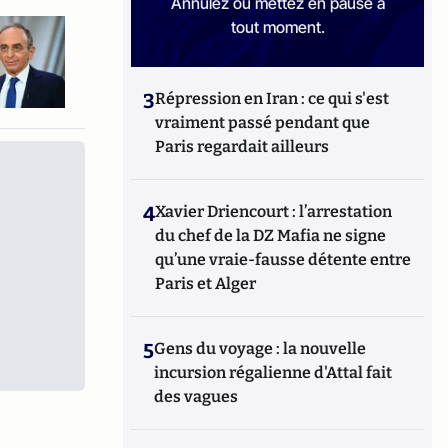
Annulez ou mettez en pause à
tout moment.
3
Répression en Iran : ce qui s'est
vraiment passé pendant que
Paris regardait ailleurs
4
Xavier Driencourt : l’arrestation
du chef de la DZ Mafia ne signe
qu’une vraie-fausse détente entre
Paris et Alger
5
Gens du voyage : la nouvelle
incursion régalienne d'Attal fait
des vagues