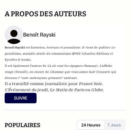
A PROPOS DES AUTEURS
Benoît Rayski
Benoît Rayski
est historien, écrivain et journaliste. Il vient de publier
Le
avec
gauchisme, maladie sénile du communisme
Atlantico Editions et
Eyrolles E-books.
Il est également l'auteur de
Là où vont les cigognes
(Ramsay),
L'affiche
rouge
(Denoël), ou encore de
L'homme que vous aimez haïr
(Grasset)
qui
dénonce l' "anti-sarkozysme primaire" ambiant.
Il a travaillé comme journaliste pour
France Soir
,
L'Événement du jeudi
,
Le Matin de Paris
ou
Globe
.
SUIVRE
POPULAIRES
24 Heures
7 Jours