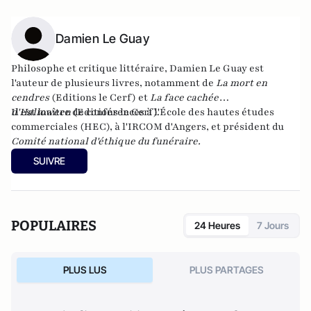
Damien Le Guay
Philosophe et critique littéraire, Damien Le Guay est
l'auteur de plusieurs livres, notamment de
La mort en
cendres
(Editions le Cerf) et
La face cachée
d'Halloween
Il est maître de conférences à l'École des hautes études
(Editions le Cerf).
commerciales (HEC), à l'IRCOM d'Angers, et président du
Comité national d'éthique du funéraire.
SUIVRE
POPULAIRES
24 Heures
7 Jours
PLUS LUS
PLUS PARTAGES