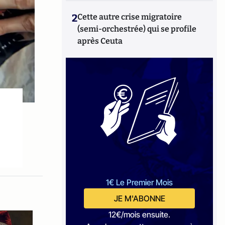
2
Cette autre crise migratoire
(semi-orchestrée) qui se profile
après Ceuta
1€ Le Premier Mois
JE M'ABONNE
12€/mois ensuite.