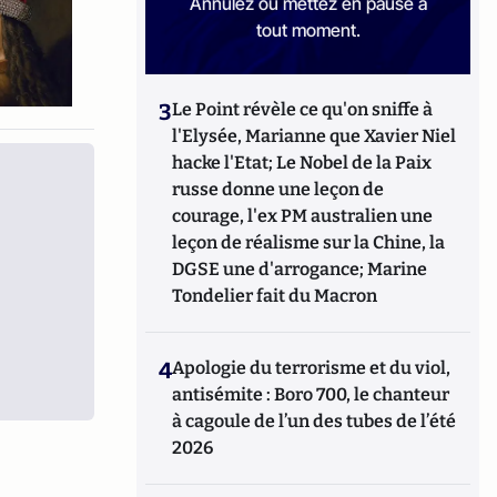
Annulez ou mettez en pause à
tout moment.
3
Le Point révèle ce qu'on sniffe à
l'Elysée, Marianne que Xavier Niel
hacke l'Etat; Le Nobel de la Paix
russe donne une leçon de
courage, l'ex PM australien une
leçon de réalisme sur la Chine, la
DGSE une d'arrogance; Marine
Tondelier fait du Macron
4
Apologie du terrorisme et du viol,
antisémite : Boro 700, le chanteur
à cagoule de l’un des tubes de l’été
2026