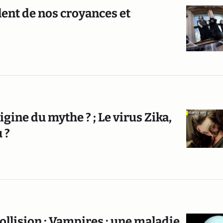
lent de nos croyances et
gine du mythe ? ; Le virus Zika,
 ?
ollision ; Vampires : une maladie